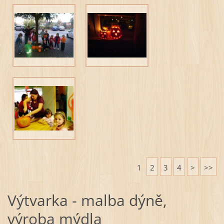
1
2
3
4
>
>>
Výtvarka - malba dýně,
výroba mýdla