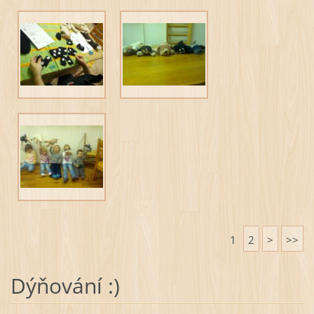
1
2
>
>>
Dýňování :)