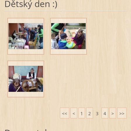
Dětský den :)
<<
<
1
2
3
4
>
>>