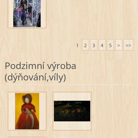
1
2
3
4
5
>
>>
Podzimní výroba
(dýňování,víly)