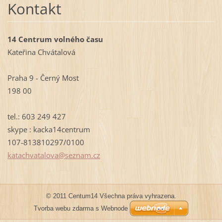
Kontakt
14 Centrum volného času
Kateřina Chvátalová
Praha 9 - Černý Most
198 00
tel.: 603 249 427
skype : kacka14centrum
107-813810297/0100
katachva
talova@s
eznam.cz
© 2011 Centum14 Všechna práva vyhrazena.
Tvorba webu zdarma s Webnode