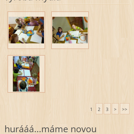
1
2
3
>
>>
hurááá...máme novou