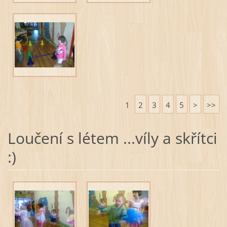
1
2
3
4
5
>
>>
Loučení s létem ...víly a skřítci
:)