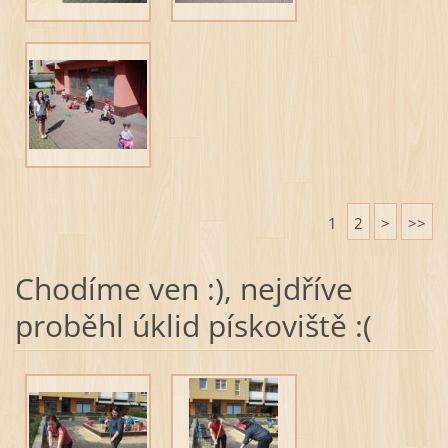
1
2
>
>>
Chodíme ven :), nejdříve
proběhl úklid pískoviště :(