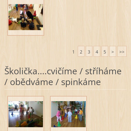
1
2
3
4
5
>
>>
Školička....cvičíme / stříháme
/ obědváme / spinkáme