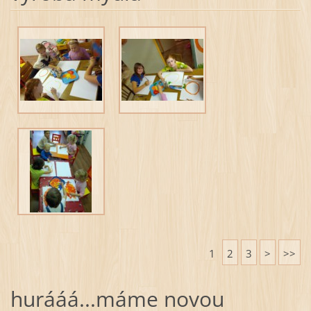
1
2
3
>
>>
hurááá...máme novou