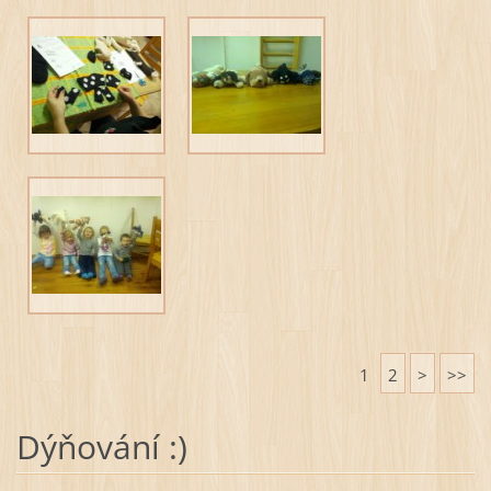
1
2
>
>>
Dýňování :)