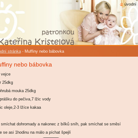
úvodní 
dní stránka
-
Muffiny nebo bábovka
ffiny nebo bábovka
 vejce
r 25dkg
ohrubá mouka 25dkg
 prášku do pečiva,7 lžic vody
ic oleje,2-3 lžíce kakaa
 smíchat dohromady a nakonec z bílků sníh, pak smíchat se směsí
e se asi 1hodinu na málo a píchat špejlí