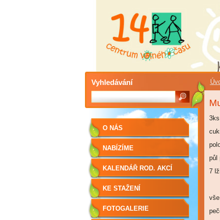
Vyhledávání
Úvo
Mu
3ks
O NÁS
cuk
pol
NABÍZÍME
půl
KALENDÁŘ ROD. AKCÍ
7 lž
KE STAŽENÍ
vše
FOTOGALERIE
peč