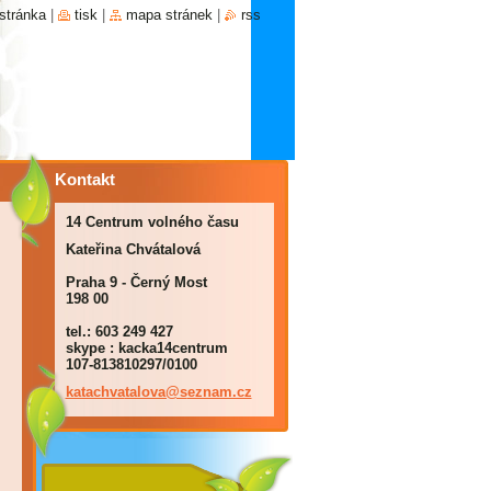
stránka
|
tisk
|
mapa stránek
|
rss
Kontakt
14 Centrum volného času
Kateřina Chvátalová
Praha 9 - Černý Most
198 00
tel.: 603 249 427
skype : kacka14centrum
107-813810297/0100
katachva
talova@s
eznam.cz